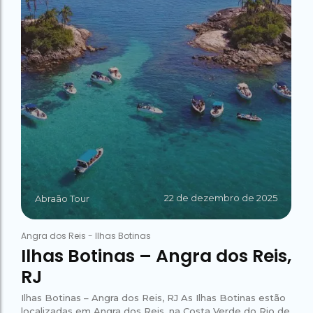
22 de dezembro de 2025
Abraão Tour
Angra dos Reis
-
Ilhas Botinas
Ilhas Botinas – Angra dos Reis,
RJ
Ilhas Botinas – Angra dos Reis, RJ As Ilhas Botinas estão
localizadas em Angra dos Reis, na Costa Verde do Rio de