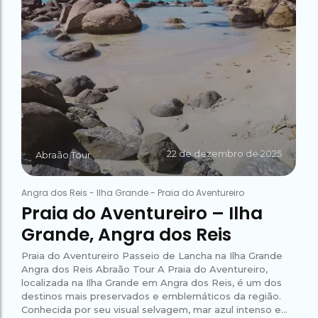
22 de dezembro de 2025
Abraão Tour
Angra dos Reis
-
Ilha Grande
-
Praia do Aventureiro
Praia do Aventureiro – Ilha
Grande, Angra dos Reis
Praia do Aventureiro Passeio de Lancha na Ilha Grande
Angra dos Reis Abraão Tour A Praia do Aventureiro,
localizada na Ilha Grande em Angra dos Reis, é um dos
destinos mais preservados e emblemáticos da região.
Conhecida por seu visual selvagem, mar azul intenso e...