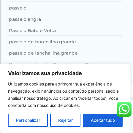
passeio
passeio angra
Passeio Bate e Volta
passeio de barco ilha grande
passeio de lancha ilha grande
Passeio de Lancha Privativo com Churrasco a
Bordo
Valorizamos sua privacidade
Passeio Despedida de Solteira
Utilizamos cookies para aprimorar sua experiência de
PT
navegação, exibir anúncios ou conteúdo personalizado e
passeio em família
analisar nosso tráfego. Ao clicar em “Aceitar todos”, você
Passeio Gruta do Acaiá
concorda com nosso uso de cookies.
passeio ilha grande
Personalizar
Rejeitar
Aceitar tudo
Passeio Lagoa Azul de Escuna