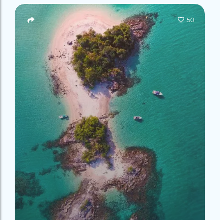
Campeão
no Saco do
Paradisíacas
Romântico
Céu
Gruta
no Saco do
50
do
Céu
Gruta
Acaiá
Despedida
do
de Solteira
Acaiá
Despedida
Lagoa
de Solteira
Azul de
Caipirinha
Lagoa
Escuna
Tour na
Azul de
Caipirinha
Ilha
Escuna
Tour na
Grande
Ilha
Grande
Passeio
Bate e
Passeio
Volta
Bate e
Rio x
Volta
Ilha
Rio x
Grande
Ilha
Grande