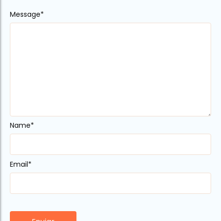
Message
Alternative:
*
Name
*
Email
*