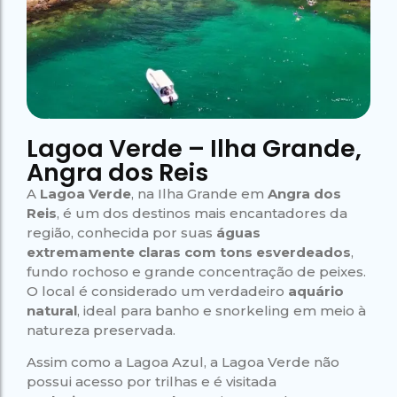
Campeão
no Saco do
Paradisíacas
Romântico
Céu
Gruta
no Saco do
do
Céu
Gruta
Acaiá
Despedida
do
de Solteira
Acaiá
Despedida
Lagoa
de Solteira
Azul de
Caipirinha
Lagoa
Escuna
Tour na
Azul de
Caipirinha
Lagoa Verde – Ilha Grande,
Ilha
Escuna
Tour na
Grande
Ilha
Angra dos Reis
Grande
A
Lagoa Verde
, na Ilha Grande em
Angra dos
Passeio
Bate e
Reis
, é um dos destinos mais encantadores da
Passeio
Volta
Bate e
região, conhecida por suas
águas
Rio x
Volta
extremamente claras com tons esverdeados
,
Ilha
Rio x
Grande
fundo rochoso e grande concentração de peixes.
Ilha
Grande
O local é considerado um verdadeiro
aquário
natural
, ideal para banho e snorkeling em meio à
natureza preservada.
Assim como a Lagoa Azul, a Lagoa Verde não
possui acesso por trilhas e é visitada