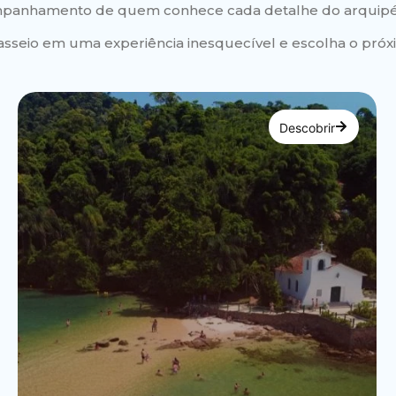
panhamento de quem conhece cada detalhe do arquipé
sseio em uma experiência inesquecível e escolha o próx
Descobrir