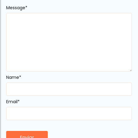
Message
Alternative:
*
Name
*
Email
*