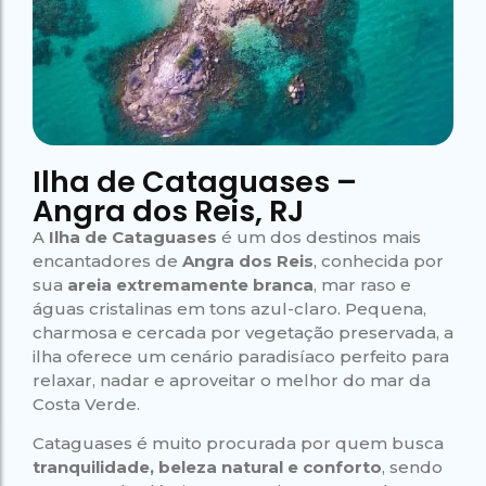
Campeão
no Saco do
Paradisíacas
Romântico
Céu
Gruta
no Saco do
do
Céu
Gruta
Acaiá
Despedida
do
de Solteira
Acaiá
Despedida
Lagoa
de Solteira
Azul de
Caipirinha
Lagoa
Escuna
Tour na
Azul de
Caipirinha
Ilha de Cataguases –
Ilha
Escuna
Tour na
Grande
Ilha
Angra dos Reis, RJ
Grande
A
Ilha de Cataguases
é um dos destinos mais
Passeio
Bate e
encantadores de
Angra dos Reis
, conhecida por
Passeio
Volta
Bate e
sua
areia extremamente branca
, mar raso e
Rio x
Volta
águas cristalinas em tons azul-claro. Pequena,
Ilha
Rio x
Grande
charmosa e cercada por vegetação preservada, a
Ilha
Grande
ilha oferece um cenário paradisíaco perfeito para
relaxar, nadar e aproveitar o melhor do mar da
Costa Verde.
Cataguases é muito procurada por quem busca
tranquilidade, beleza natural e conforto
, sendo