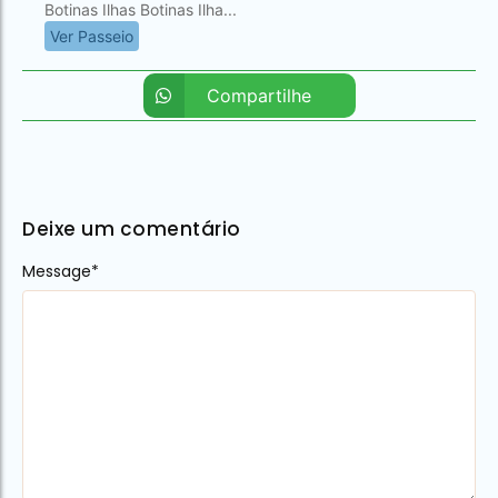
Botinas Ilhas Botinas Ilha...
Ver Passeio
Compartilhe
Deixe um comentário
Message
Alternative:
*