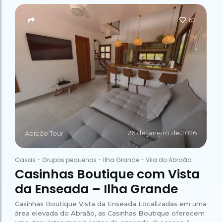
Campeão
no Saco do
Paradisíacas
Romântico
Céu
Gruta
no Saco do
62
do
Céu
Gruta
Acaiá
Despedida
do
de Solteira
Acaiá
Despedida
Lagoa
de Solteira
Azul de
Caipirinha
Lagoa
Escuna
Tour na
Azul de
Caipirinha
Ilha
Escuna
Tour na
Grande
Ilha
Grande
Passeio
Bate e
Passeio
Volta
Bate e
26 de janeiro de 2026
Rio x
Abraão Tour
Volta
Ilha
Rio x
Grande
Ilha
Casas
-
Grupos pequenos
-
Ilha Grande
-
Vila do Abraão
Grande
Casinhas Boutique com Vista
da Enseada – Ilha Grande
Casinhas Boutique Vista da Enseada Localizadas em uma
área elevada do Abraão, as Casinhas Boutique oferecem