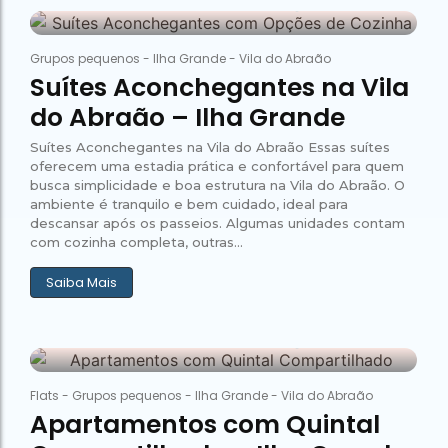
26 de janeiro de 2026
Abraão Tour
55
Grupos pequenos
-
Ilha Grande
-
Vila do Abraão
Suítes Aconchegantes na Vila
do Abraão – Ilha Grande
Suítes Aconchegantes na Vila do Abraão Essas suítes
oferecem uma estadia prática e confortável para quem
busca simplicidade e boa estrutura na Vila do Abraão. O
ambiente é tranquilo e bem cuidado, ideal para
descansar após os passeios. Algumas unidades contam
com cozinha completa, outras...
Saiba Mais
26 de janeiro de 2026
Abraão Tour
61
Flats
-
Grupos pequenos
-
Ilha Grande
-
Vila do Abraão
Apartamentos com Quintal