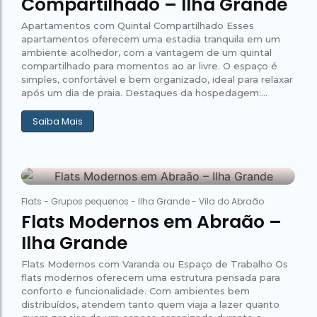
Compartilhado – Ilha Grande
Apartamentos com Quintal Compartilhado Esses
apartamentos oferecem uma estadia tranquila em um
ambiente acolhedor, com a vantagem de um quintal
compartilhado para momentos ao ar livre. O espaço é
simples, confortável e bem organizado, ideal para relaxar
após um dia de praia. Destaques da hospedagem:...
Saiba Mais
26 de janeiro de 2026
Abraão Tour
63
Flats
-
Grupos pequenos
-
Ilha Grande
-
Vila do Abraão
Flats Modernos em Abraão –
Ilha Grande
Flats Modernos com Varanda ou Espaço de Trabalho Os
flats modernos oferecem uma estrutura pensada para
conforto e funcionalidade. Com ambientes bem
distribuídos, atendem tanto quem viaja a lazer quanto