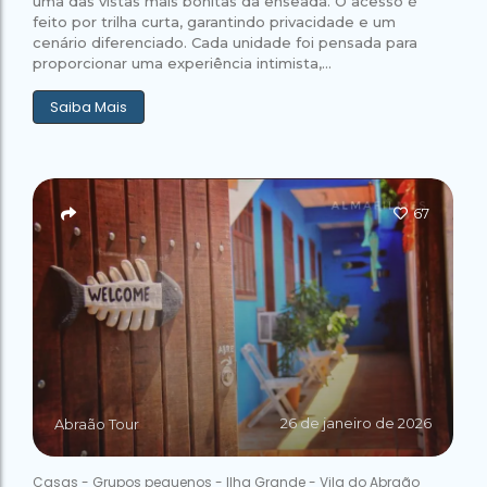
uma das vistas mais bonitas da enseada. O acesso é
feito por trilha curta, garantindo privacidade e um
cenário diferenciado. Cada unidade foi pensada para
proporcionar uma experiência intimista,...
Saiba Mais
67
26 de janeiro de 2026
Abraão Tour
Casas
-
Grupos pequenos
-
Ilha Grande
-
Vila do Abraão