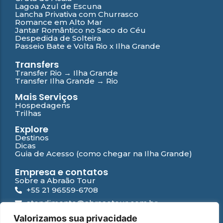
Lagoa Azul de Escuna
Lancha Privativa com Churrasco
Romance em Alto Mar
Jantar Romântico no Saco do Céu
Despedida de Solteira
Passeio Bate e Volta Rio x Ilha Grande
Transfers
Transfer Rio → Ilha Grande
Transfer Ilha Grande → Rio
Mais Serviços
Hospedagens
Trilhas
Explore
Destinos
Dicas
Guia de Acesso (como chegar na Ilha Grande)
Empresa e contatos
Sobre a Abraão Tour
+55 21 96559-6708
atendimento@abraaotour.com.br
Ilha Grande
Valorizamos sua privacidade