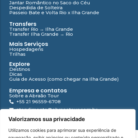
Jantar Romântico no Saco do Céu
Despedida de Solteira
Passeio Bate e Volta Rio x Ilha Grande
Transfers
Transfer Rio → Ilha Grande
Transfer Ilha Grande → Rio
Mais Serviços
Hospedagens
Trilhas
Explore
Destinos
Dicas
Guia de Acesso (como chegar na Ilha Grande)
Empresa e contatos
Sobre a Abraão Tour
+55 21 96559-6708
atendimento@abraaotour.com.br
Ilha Grande
Valorizamos sua privacidade
Suporte
Utilizamos cookies para aprimorar sua experiência de
Contato
PT
navegação, exibir anúncios ou conteúdo personalizado e