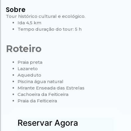
Campeão
no Saco do
Paradisíacas
Romântico
Céu
Sobre
Gruta
no Saco do
do
Céu
Gruta
Tour
histórico cultural e ecológico.
Acaiá
Despedida
do
Ida 4,5 km
de Solteira
Acaiá
Despedida
Tempo duração do
tour
: 5 h
Lagoa
de Solteira
Azul de
Caipirinha
Lagoa
Escuna
Tour na
Azul de
Caipirinha
Roteiro
Ilha
Escuna
Tour na
Grande
Ilha
Grande
Praia preta
Passeio
Lazareto
Bate e
Passeio
Volta
Aqueduto
Bate e
Rio x
Volta
Piscina água natural
Ilha
Rio x
Mirante Enseada das Estrelas
Grande
Ilha
Cachoeira da Feiticeira
Grande
Praia da Feiticeira
Reservar Agora