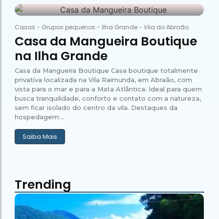
26 de janeiro de 2026
Abraão Tour
Campeão
no Saco do
Paradisíacas
Romântico
Céu
Gruta
no Saco do
63
do
Céu
Gruta
Casas
-
Grupos pequenos
-
Ilha Grande
-
Vila do Abraão
Acaiá
Despedida
do
Casa da Mangueira Boutique
de Solteira
Acaiá
Despedida
Lagoa
na Ilha Grande
de Solteira
Azul de
Caipirinha
Lagoa
Escuna
Tour na
Casa da Mangueira Boutique Casa boutique totalmente
Azul de
Caipirinha
Ilha
Escuna
privativa localizada na Vila Raimunda, em Abraão, com
Tour na
Grande
vista para o mar e para a Mata Atlântica. Ideal para quem
Ilha
Grande
busca tranquilidade, conforto e contato com a natureza,
Passeio
sem ficar isolado do centro da vila. Destaques da
Bate e
hospedagem:...
Passeio
Volta
Bate e
Rio x
Volta
Saiba Mais
Ilha
Rio x
Grande
Ilha
Grande
Trending