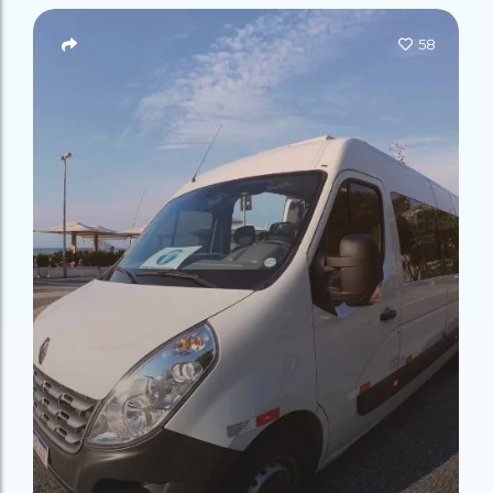
Campeão
no Saco do
Paradisíacas
Romântico
Céu
Gruta
no Saco do
58
do
Céu
Gruta
Acaiá
Despedida
do
de Solteira
Acaiá
Despedida
Lagoa
de Solteira
Azul de
Caipirinha
Lagoa
Escuna
Tour na
Azul de
Caipirinha
Ilha
Escuna
Tour na
Grande
Ilha
Grande
Passeio
Bate e
Passeio
Volta
Bate e
Rio x
Volta
Ilha
Rio x
Grande
Ilha
Grande