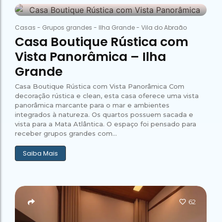
26 de janeiro de 2026
Abraão Tour
Campeão
no Saco do
Paradisíacas
Romântico
Céu
Gruta
no Saco do
58
do
Céu
Gruta
Casas
-
Grupos grandes
-
Ilha Grande
-
Vila do Abraão
Acaiá
Despedida
do
Casa Boutique Rústica com
de Solteira
Acaiá
Despedida
Lagoa
Vista Panorâmica – Ilha
de Solteira
Azul de
Caipirinha
Lagoa
Grande
Escuna
Tour na
Azul de
Caipirinha
Ilha
Escuna
Tour na
Casa Boutique Rústica com Vista Panorâmica Com
Grande
Ilha
decoração rústica e clean, esta casa oferece uma vista
Grande
panorâmica marcante para o mar e ambientes
Passeio
integrados à natureza. Os quartos possuem sacada e
Bate e
Passeio
vista para a Mata Atlântica. O espaço foi pensado para
Volta
Bate e
Rio x
receber grupos grandes com...
Volta
Ilha
Rio x
Grande
Ilha
Saiba Mais
Grande
62