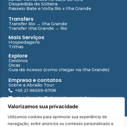
Despedida de Solteira
Passeio Bate e Volta Rio x Ilha Grande
Transfers
Transfer Rio → Ilha Grande
Transfer Ilha Grande → Rio
Mais Serviços
Hospedagens
Trilhas
Explore
Destinos
Dicas
Guia de Acesso (como chegar na Ilha Grande)
Empresa e contatos
Sobre a Abraão Tour
+55 21 96559-6708
atendimento@abraaotour.com.br
Ilha Grande
Valorizamos sua privacidade
Suporte
Utilizamos cookies para aprimorar sua experiência de
Contato
PT
navegação, exibir anúncios ou conteúdo personalizado e
Falar com especialista