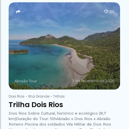
Campeão
no Saco do
Paradisíacas
Romântico
Céu
Gruta
no Saco do
63
do
Céu
Gruta
Acaiá
Despedida
do
de Solteira
Acaiá
Despedida
Lagoa
de Solteira
Azul de
Caipirinha
Lagoa
Escuna
Tour na
Azul de
Caipirinha
Ilha
Escuna
Tour na
Grande
Ilha
Grande
Passeio
Bate e
Passeio
Volta
Bate e
Rio x
Volta
3 de fevereiro de 2026
Abraão Tour
Ilha
Rio x
Grande
Ilha
Grande
Dois Rios
-
Ilha Grande
-
Trilhas
Trilha Dois Rios
Dois Rios Sobre Cultural, histórico e ecológico (8,7
km)Duração do Tour: 10hAbraão x Dois Rios x Abraão
Roteiro Piscina dos soldados Vila Militar de Dois Rios