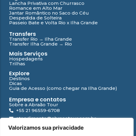
Lancha Privativa com Churrasco
Romance em Alto Mar
Jantar Romântico no Saco do Céu
Despedida de Solteira
Passeio Bate e Volta Rio x Ilha Grande
Transfers
Transfer Rio → Ilha Grande
Transfer Ilha Grande → Rio
Mais Serviços
Hospedagens
Trilhas
Explore
Destinos
Dicas
Guia de Acesso (como chegar na Ilha Grande)
Empresa e contatos
Sobre a Abraão Tour
+55 21 96559-6708
atendimento@abraaotour.com.br
Ilha Grande
Valorizamos sua privacidade