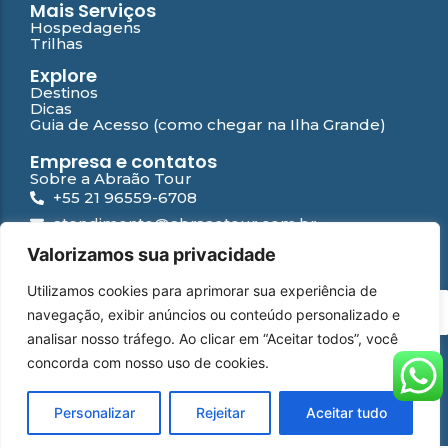
Mais Serviços
Hospedagens
Trilhas
Explore
Destinos
Dicas
Guia de Acesso (como chegar na Ilha Grande)
Empresa e contatos
Sobre a Abraão Tour
+55 21 96559-6708
atendimento@abraaotour.com.br
Ilha Grande
Valorizamos sua privacidade
Suporte
Utilizamos cookies para aprimorar sua experiência de
Contato
PT
navegação, exibir anúncios ou conteúdo personalizado e
Falar com especialista
Perguntas Frequentes
analisar nosso tráfego. Ao clicar em “Aceitar todos”, você
Política de privacidade
concorda com nosso uso de cookies.
WhatsApp
Instagram
Facebook
YouTube
© 2026 Abraão Tour | Desenvolvido por
Yamídia Internet
Personalizar
Rejeitar
Aceitar tudo