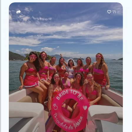
Campeão
no Saco do
Paradisíacas
Romântico
Céu
Gruta
no Saco do
71
do
Céu
Gruta
Acaiá
Despedida
do
de Solteira
Acaiá
Despedida
Lagoa
de Solteira
Azul de
Caipirinha
Lagoa
Escuna
Tour na
Azul de
Caipirinha
Ilha
Escuna
Tour na
Grande
Ilha
Grande
Passeio
Bate e
Passeio
Volta
Bate e
Rio x
Volta
Ilha
Rio x
Grande
Ilha
Grande