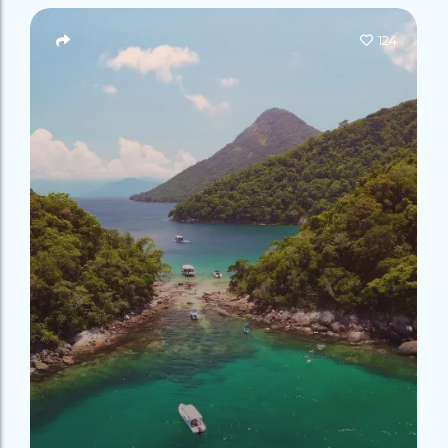
Campeão
no Saco do
Paradisíacas
Romântico
Céu
Gruta
no Saco do
124
do
Céu
Gruta
Acaiá
Despedida
do
de Solteira
Acaiá
Despedida
Lagoa
de Solteira
Azul de
Caipirinha
Lagoa
Escuna
Tour na
Azul de
Caipirinha
Ilha
Escuna
Tour na
Grande
Ilha
Grande
Passeio
Bate e
Passeio
Volta
Bate e
Rio x
Volta
Ilha
Rio x
Grande
Ilha
Grande