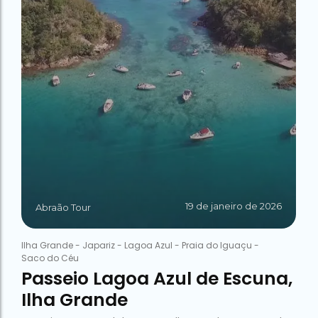
19 de janeiro de 2026
Abraão Tour
Ilha Grande
-
Japariz
-
Lagoa Azul
-
Praia do Iguaçu
-
Saco do Céu
Passeio Lagoa Azul de Escuna,
Ilha Grande