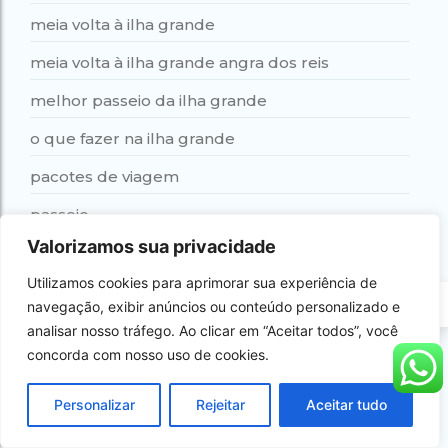
meia volta à ilha grande
meia volta à ilha grande angra dos reis
melhor passeio da ilha grande
o que fazer na ilha grande
pacotes de viagem
passeio
Valorizamos sua privacidade
passeio angra
Utilizamos cookies para aprimorar sua experiência de
Passeio Bate e Volta
PT
navegação, exibir anúncios ou conteúdo personalizado e
passeio de barco ilha grande
analisar nosso tráfego. Ao clicar em “Aceitar todos”, você
concorda com nosso uso de cookies.
passeio de lancha ilha grande
Passeio de Lancha Privativo com Churrasco a
Personalizar
Rejeitar
Aceitar tudo
Bordo