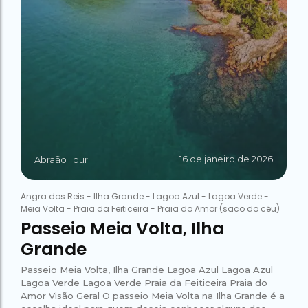
16 de janeiro de 2026
Abraão Tour
Angra dos Reis
-
Ilha Grande
-
Lagoa Azul
-
Lagoa Verde
-
Meia Volta
-
Praia da Feiticeira
-
Praia do Amor (saco do céu)
Passeio Meia Volta, Ilha
Grande
Passeio Meia Volta, Ilha Grande Lagoa Azul Lagoa Azul
Lagoa Verde Lagoa Verde Praia da Feiticeira Praia do
Amor Visão Geral O passeio Meia Volta na Ilha Grande é a