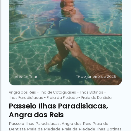
19 de janeiro de 2026
Abraão Tour
Angra dos Reis
-
Ilha de Cataguases
-
Ilhas Botinas
-
Ilhas Paradisíacas
-
Praia da Piedade
-
Praia do Dentista
Passeio Ilhas Paradisíacas,
Angra dos Reis
Passeio Ilhas Paradisíacas, Angra dos Reis Praia do
Dentista Praia da Piedade Praia da Piedade Ilhas Botinas