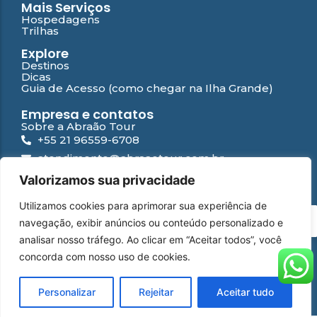
Mais Serviços
Hospedagens
Trilhas
Explore
Destinos
Dicas
Guia de Acesso (como chegar na Ilha Grande)
Empresa e contatos
Sobre a Abraão Tour
+55 21 96559-6708
atendimento@abraaotour.com.br
Ilha Grande
Valorizamos sua privacidade
Suporte
Utilizamos cookies para aprimorar sua experiência de
Contato
PT
navegação, exibir anúncios ou conteúdo personalizado e
Falar com especialista
Perguntas Frequentes
analisar nosso tráfego. Ao clicar em “Aceitar todos”, você
Política de privacidade
concorda com nosso uso de cookies.
WhatsApp
Instagram
Facebook
YouTube
© 2026 Abraão Tour | Desenvolvido por
Yamídia Internet
Personalizar
Rejeitar
Aceitar tudo