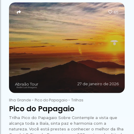
Campeão
no Saco do
Paradisíacas
Romântico
Céu
Gruta
no Saco do
65
do
Céu
Gruta
Acaiá
Despedida
do
de Solteira
Acaiá
Despedida
Lagoa
de Solteira
Azul de
Caipirinha
Lagoa
Escuna
Tour na
Azul de
Caipirinha
Ilha
Escuna
Tour na
Grande
Ilha
Grande
Passeio
Bate e
Passeio
Volta
Bate e
Rio x
Volta
27 de janeiro de 2026
Abraão Tour
Ilha
Rio x
Grande
Ilha
Grande
Ilha Grande
-
Pico do Papagaio
-
Trilhas
Pico do Papagaio
Trilha Pico do Papagaio Sobre Contemple a vista que
alcança toda a Baía, sinta paz e harmonia com a
natureza. Você está prestes a conhecer o melhor da Ilha