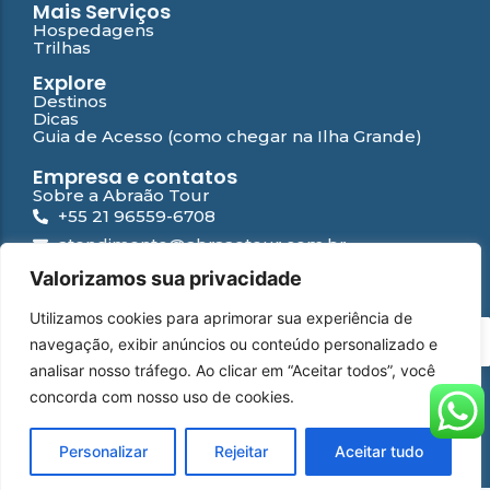
Mais Serviços
Hospedagens
Trilhas
Explore
Destinos
Dicas
Guia de Acesso (como chegar na Ilha Grande)
Empresa e contatos
Sobre a Abraão Tour
+55 21 96559-6708
atendimento@abraaotour.com.br
Ilha Grande
Valorizamos sua privacidade
Suporte
Utilizamos cookies para aprimorar sua experiência de
Contato
PT
navegação, exibir anúncios ou conteúdo personalizado e
Falar com especialista
Perguntas Frequentes
analisar nosso tráfego. Ao clicar em “Aceitar todos”, você
Política de privacidade
concorda com nosso uso de cookies.
WhatsApp
Instagram
Facebook
YouTube
© 2026 Abraão Tour | Desenvolvido por
Yamídia Internet
Personalizar
Rejeitar
Aceitar tudo