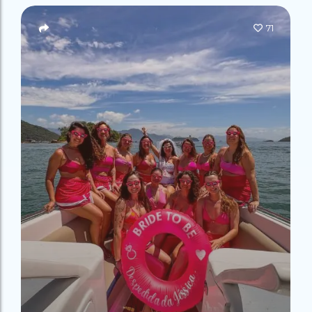
Campeão
no Saco do
Paradisíacas
Romântico
Céu
Gruta
no Saco do
71
do
Céu
Gruta
Acaiá
Despedida
do
de Solteira
Acaiá
Despedida
Lagoa
de Solteira
Azul de
Caipirinha
Lagoa
Escuna
Tour na
Azul de
Caipirinha
Ilha
Escuna
Tour na
Grande
Ilha
Grande
Passeio
Bate e
Passeio
Volta
Bate e
Rio x
Volta
Ilha
Rio x
Grande
Ilha
Grande