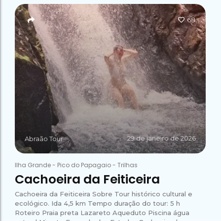
Campeão
no Saco do
Paradisíacas
Romântico
Céu
Gruta
no Saco do
68
do
Céu
Gruta
Acaiá
Despedida
do
de Solteira
Acaiá
Despedida
Lagoa
de Solteira
Azul de
Caipirinha
Lagoa
Escuna
Tour na
Azul de
Caipirinha
Ilha
Escuna
Tour na
Grande
Ilha
Grande
Passeio
Bate e
Passeio
Volta
Bate e
Rio x
Volta
29 de janeiro de 2026
Abraão Tour
Ilha
Rio x
Grande
Ilha
Grande
Ilha Grande
-
Pico do Papagaio
-
Trilhas
Cachoeira da Feiticeira
Cachoeira da Feiticeira Sobre Tour histórico cultural e
ecológico. Ida 4,5 km Tempo duração do tour: 5 h
Roteiro Praia preta Lazareto Aqueduto Piscina água