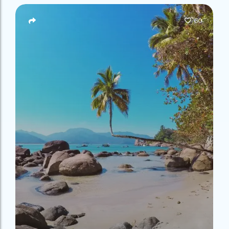
Campeão
no Saco do
Paradisíacas
Romântico
Céu
Gruta
no Saco do
60
do
Céu
Gruta
Acaiá
Despedida
do
de Solteira
Acaiá
Despedida
Lagoa
de Solteira
Azul de
Caipirinha
Lagoa
Escuna
Tour na
Azul de
Caipirinha
Ilha
Escuna
Tour na
Grande
Ilha
Grande
Passeio
Bate e
Passeio
Volta
Bate e
Rio x
Volta
Ilha
Rio x
Grande
Ilha
Grande