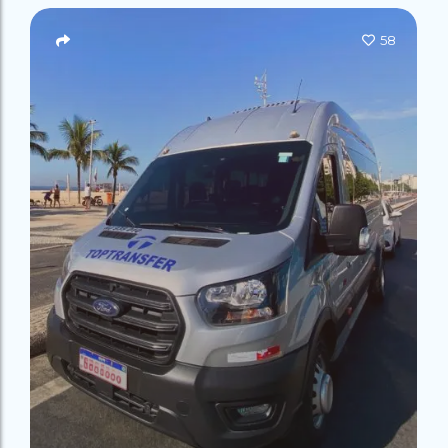
Campeão
no Saco do
Paradisíacas
Romântico
Céu
Gruta
no Saco do
58
do
Céu
Gruta
Acaiá
Despedida
do
de Solteira
Acaiá
Despedida
Lagoa
de Solteira
Azul de
Caipirinha
Lagoa
Escuna
Tour na
Azul de
Caipirinha
Ilha
Escuna
Tour na
Grande
Ilha
Grande
Passeio
Bate e
Passeio
Volta
Bate e
Rio x
Volta
Ilha
Rio x
Grande
Ilha
Grande