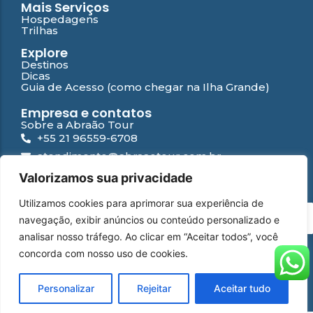
Mais Serviços
Hospedagens
Trilhas
Explore
Destinos
Dicas
Guia de Acesso (como chegar na Ilha Grande)
Empresa e contatos
Sobre a Abraão Tour
+55 21 96559-6708
atendimento@abraaotour.com.br
Ilha Grande
Valorizamos sua privacidade
Suporte
Utilizamos cookies para aprimorar sua experiência de
Contato
PT
navegação, exibir anúncios ou conteúdo personalizado e
Falar com especialista
Perguntas Frequentes
analisar nosso tráfego. Ao clicar em “Aceitar todos”, você
Política de privacidade
concorda com nosso uso de cookies.
WhatsApp
Instagram
Facebook
YouTube
© 2026 Abraão Tour | Desenvolvido por
Yamídia Internet
Personalizar
Rejeitar
Aceitar tudo