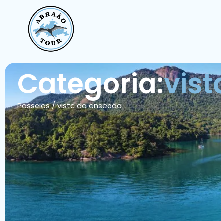
Categoria:
vis
Passeios
/
vista da enseada