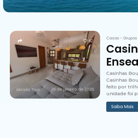
Casas
-
Grupos
62
Casin
Ensea
Casinhas Bou
Casinhas Bou
feito por tri
26 de janeiro de 2026
Abraão Tour
unidade foi p
Saiba Mais