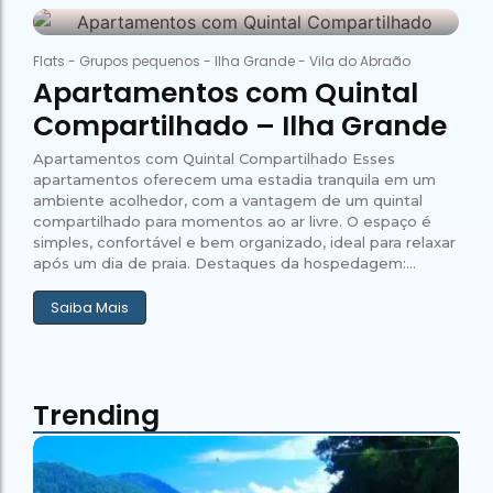
26 de janeiro de 2026
Abraão Tour
Campeão
no Saco do
Paradisíacas
Romântico
Céu
Gruta
no Saco do
60
do
Céu
Gruta
Flats
-
Grupos pequenos
-
Ilha Grande
-
Vila do Abraão
Acaiá
Despedida
do
Apartamentos com Quintal
de Solteira
Acaiá
Despedida
Lagoa
Compartilhado – Ilha Grande
de Solteira
Azul de
Caipirinha
Lagoa
Escuna
Tour na
Apartamentos com Quintal Compartilhado Esses
Azul de
Caipirinha
Ilha
Escuna
apartamentos oferecem uma estadia tranquila em um
Tour na
Grande
ambiente acolhedor, com a vantagem de um quintal
Ilha
Grande
compartilhado para momentos ao ar livre. O espaço é
Passeio
simples, confortável e bem organizado, ideal para relaxar
Bate e
após um dia de praia. Destaques da hospedagem:...
Passeio
Volta
Bate e
Rio x
Volta
Saiba Mais
Ilha
Rio x
Grande
Ilha
Grande
Trending