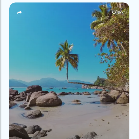
Campeão
no Saco do
Paradisíacas
Romântico
Céu
Gruta
no Saco do
60
do
Céu
Gruta
Acaiá
Despedida
do
de Solteira
Acaiá
Despedida
Lagoa
de Solteira
Azul de
Caipirinha
Lagoa
Escuna
Tour na
Azul de
Caipirinha
Ilha
Escuna
Tour na
Grande
Ilha
Grande
Passeio
Bate e
Passeio
Volta
Bate e
Rio x
Volta
Ilha
Rio x
Grande
Ilha
Grande