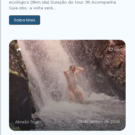
ecológico (9km ida) Duração do tour: 9h Acompanha
Guia obs.: a volta será...
Saiba Mais
68
29 de janeiro de 2026
Abraão Tour