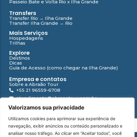
Passeio Bate e Volta Rio x Ilha Grande
Transfers
Transfer Rio → Ilha Grande
Transfer Ilha Grande → Rio
Mais Serviços
Hospedagens
Trilhas
Explore
Destinos
Dicas
Guia de Acesso (como chegar na Ilha Grande)
Empresa e contatos
Sobre a Abraão Tour
+55 21 96559-6708
atendimento@abraaotour.com.br
Ilha Grande
Valorizamos sua privacidade
Suporte
Utilizamos cookies para aprimorar sua experiência de
Contato
PT
navegação, exibir anúncios ou conteúdo personalizado e
Falar com especialista
Perguntas Frequentes
analisar nosso tráfego. Ao clicar em “Aceitar todos”, você
Política de privacidade