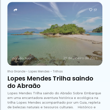
Campeão
no Saco do
Paradisíacas
Romântico
Céu
Gruta
no Saco do
57
do
Céu
Gruta
Acaiá
Despedida
do
de Solteira
Acaiá
Despedida
Lagoa
de Solteira
Azul de
Caipirinha
Lagoa
Escuna
Tour na
Azul de
Caipirinha
Ilha
Escuna
Tour na
Grande
Ilha
Grande
Passeio
Bate e
27 de janeiro de 2026
Abraão Tour
Passeio
Volta
Bate e
Rio x
Volta
Ilha
Ilha Grande
-
Lopes Mendes
-
Trilhas
Rio x
Grande
Ilha
Lopes Mendes Trilha saindo
Grande
do Abraão
Lopes Mendes Trilha saindo do Abraão Sobre Embarque
em uma encantadora aventura histórica e ecológica na
trilha Lopes Mendes acompanhado por um Guia, repleta
de belezas naturais e tesouros culturais. Histórico e