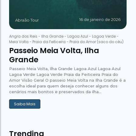
16 de janeiro de 2026
Abraão Tour
Angra dos Reis
-
Ilha Grande
-
Lagoa Azul
-
Lagoa Verde
-
Meia Volta
-
Praia da Feiticeira
-
Praia do Amor (saco do céu)
Passeio Meia Volta, Ilha
Grande
Passeio Meia Volta, Ilha Grande Lagoa Azul Lagoa Azul
Lagoa Verde Lagoa Verde Praia da Feiticeira Praia do
Amor Visão Geral O passeio Meia Volta na Ilha Grande é a
escolha ideal para quem deseja conhecer alguns dos
cenários mais bonitos e preservados da ilha...
Saiba Mais
Trending