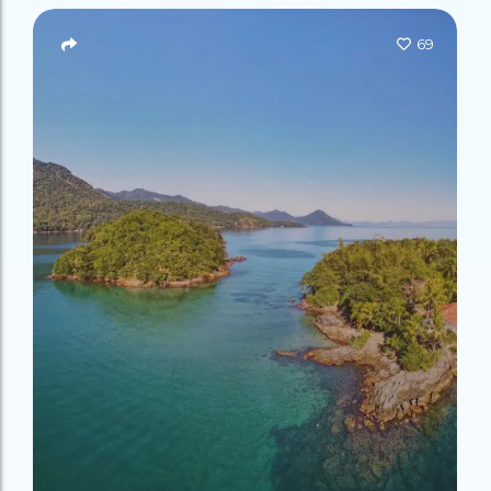
Campeão
no Saco do
Paradisíacas
Romântico
Céu
Gruta
no Saco do
69
do
Céu
Gruta
Acaiá
Despedida
do
de Solteira
Acaiá
Despedida
Lagoa
de Solteira
Azul de
Caipirinha
Lagoa
Escuna
Tour na
Azul de
Caipirinha
Ilha
Escuna
Tour na
Grande
Ilha
Grande
Passeio
Bate e
Passeio
Volta
Bate e
Rio x
Volta
Ilha
Rio x
Grande
Ilha
Grande