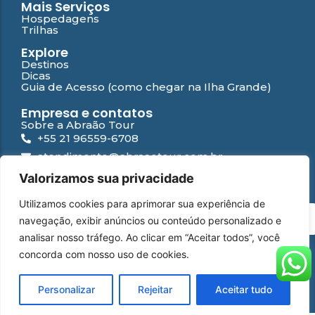
Mais Serviços
Hospedagens
Trilhas
Explore
Destinos
Dicas
Guia de Acesso (como chegar na Ilha Grande)
Empresa e contatos
Sobre a Abraão Tour
+55 21 96559-6708
atendimento@abraaotour.com.br
Ilha Grande
Valorizamos sua privacidade
Suporte
Utilizamos cookies para aprimorar sua experiência de
Contato
PT
navegação, exibir anúncios ou conteúdo personalizado e
Falar com especialista
Perguntas Frequentes
analisar nosso tráfego. Ao clicar em “Aceitar todos”, você
Política de privacidade
concorda com nosso uso de cookies.
WhatsApp
Instagram
Facebook
YouTube
© 2026 Abraão Tour | Desenvolvido por
Yamídia Internet
Personalizar
Rejeitar
Aceitar tudo