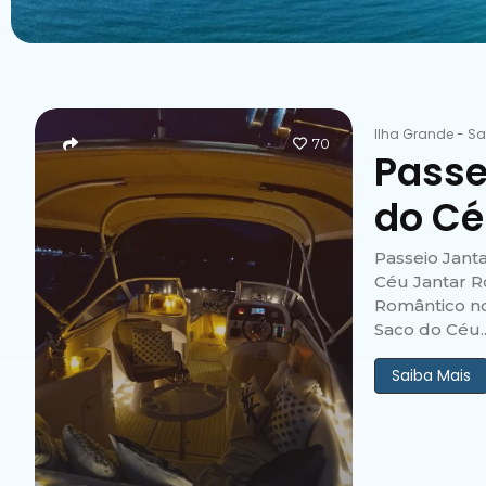
Ilha Grande
-
Sa
70
Passe
do Cé
Passeio Jant
Céu Jantar R
Romântico no
Saco do Céu..
Saiba Mais