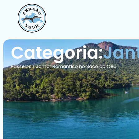
Categoria:
Jan
Passeios
/
Jantar Romântico no Saco do Céu