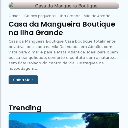
26 de janeiro de 2026
Abraão Tour
Campeão
no Saco do
Paradisíacas
Romântico
Céu
Gruta
no Saco do
63
do
Céu
Gruta
Casas
-
Grupos pequenos
-
Ilha Grande
-
Vila do Abraão
Acaiá
Despedida
do
Casa da Mangueira Boutique
de Solteira
Acaiá
Despedida
Lagoa
na Ilha Grande
de Solteira
Azul de
Caipirinha
Lagoa
Escuna
Tour na
Casa da Mangueira Boutique Casa boutique totalmente
Azul de
Caipirinha
Ilha
Escuna
privativa localizada na Vila Raimunda, em Abraão, com
Tour na
Grande
vista para o mar e para a Mata Atlântica. Ideal para quem
Ilha
Grande
busca tranquilidade, conforto e contato com a natureza,
Passeio
sem ficar isolado do centro da vila. Destaques da
Bate e
hospedagem:...
Passeio
Volta
Bate e
Rio x
Volta
Saiba Mais
Ilha
Rio x
Grande
Ilha
Grande
Trending