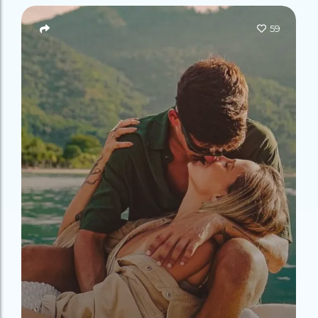
Campeão
no Saco do
Paradisíacas
Romântico
Céu
Gruta
no Saco do
59
do
Céu
Gruta
Acaiá
Despedida
do
de Solteira
Acaiá
Despedida
Lagoa
de Solteira
Azul de
Caipirinha
Lagoa
Escuna
Tour na
Azul de
Caipirinha
Ilha
Escuna
Tour na
Grande
Ilha
Grande
Passeio
Bate e
Passeio
Volta
Bate e
Rio x
Volta
Ilha
Rio x
Grande
Ilha
Grande