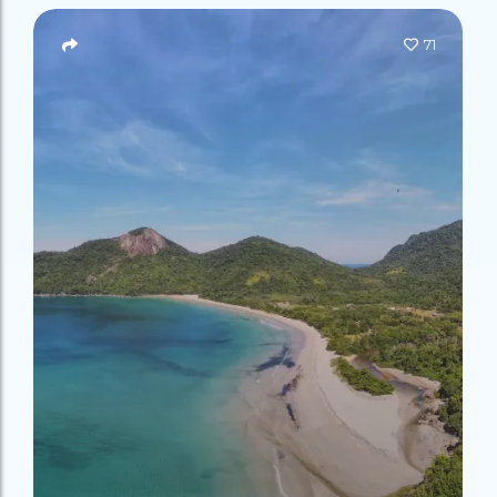
Campeão
no Saco do
Paradisíacas
Romântico
Céu
Gruta
no Saco do
71
do
Céu
Gruta
Acaiá
Despedida
do
de Solteira
Acaiá
Despedida
Lagoa
de Solteira
Azul de
Caipirinha
Lagoa
Escuna
Tour na
Azul de
Caipirinha
Ilha
Escuna
Tour na
Grande
Ilha
Grande
Passeio
Bate e
Passeio
Volta
Bate e
Rio x
Volta
Ilha
Rio x
Grande
Ilha
Grande