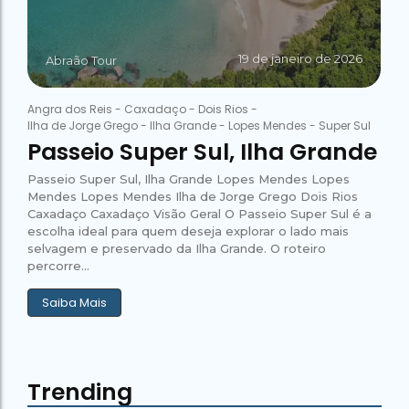
19 de janeiro de 2026
Abraão Tour
Angra dos Reis
-
Caxadaço
-
Dois Rios
-
Ilha de Jorge Grego
-
Ilha Grande
-
Lopes Mendes
-
Super Sul
Passeio Super Sul, Ilha Grande
Passeio Super Sul, Ilha Grande Lopes Mendes Lopes
Mendes Lopes Mendes Ilha de Jorge Grego Dois Rios
Caxadaço Caxadaço Visão Geral O Passeio Super Sul é a
escolha ideal para quem deseja explorar o lado mais
selvagem e preservado da Ilha Grande. O roteiro
percorre...
Saiba Mais
Trending