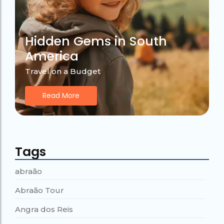
Hidden Gems in South
America
Travel on a Budget
Read More
Tags
abraão
Abraão Tour
Angra dos Reis