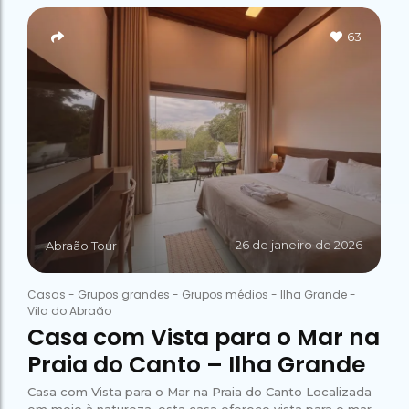
Campeão
no Saco do
Paradisíacas
Romântico
Céu
Gruta
no Saco do
63
do
Céu
Gruta
Acaiá
Despedida
do
de Solteira
Acaiá
Despedida
Lagoa
de Solteira
Azul de
Caipirinha
Lagoa
Escuna
Tour na
Azul de
Caipirinha
Ilha
Escuna
Tour na
Grande
Ilha
Grande
Passeio
Bate e
Passeio
Volta
Bate e
26 de janeiro de 2026
Rio x
Abraão Tour
Volta
Ilha
Rio x
Grande
Ilha
Casas
-
Grupos grandes
-
Grupos médios
-
Ilha Grande
-
Grande
Vila do Abraão
Casa com Vista para o Mar na
Praia do Canto – Ilha Grande
Casa com Vista para o Mar na Praia do Canto Localizada
em meio à natureza, esta casa oferece vista para o mar