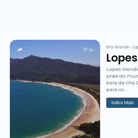
Ilha Grande
-
Lo
64
Lopes
Lopes Mendes
praia do mun
bela da Ilha
para os...
Saiba Mais