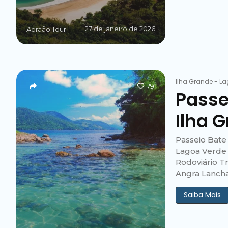
27 de janeiro de 2026
Abraão Tour
Ilha Grande
-
La
79
Passe
Ilha 
Passeio Bate 
Lagoa Verde 
Rodoviário Tr
Angra Lancha
Saiba Mais