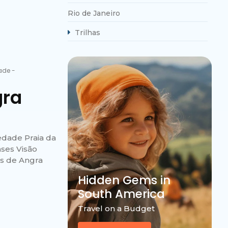
Rio de Janeiro
Trilhas
dade
-
gra
iedade Praia da
ases Visão
es de Angra
Hidden Gems in
South America
Travel on a Budget