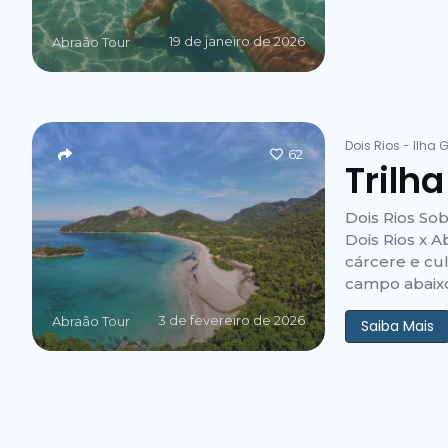
19 de janeiro de 2026
Abraão Tour
Dois Rios
-
Ilha 
62
Trilha
Dois Rios Sob
Dois Rios x A
cárcere e cul
campo abaixo.
3 de fevereiro de 2026
Abraão Tour
Saiba Mais