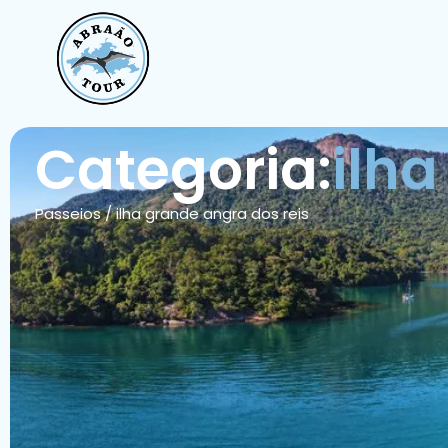
Categoria:
ilha
Passeios
/
ilha grande angra dos reis