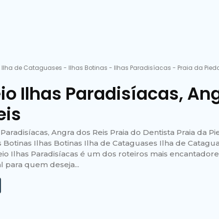
-
Ilha de Cataguases
-
Ilhas Botinas
-
Ilhas Paradisíacas
-
Praia da Pie
a
io Ilhas Paradisíacas, An
eis
 Paradisíacas, Angra dos Reis Praia do Dentista Praia da P
 Botinas Ilhas Botinas Ilha de Cataguases Ilha de Catagu
eio Ilhas Paradisíacas é um dos roteiros mais encantador
al para quem deseja...