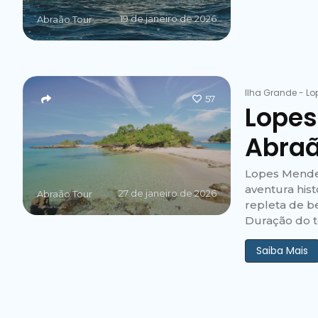
19 de janeiro de 2026
Abraão Tour
Ilha Grande
-
Lo
57
Lopes
Abra
Lopes Mende
aventura his
27 de janeiro de 2026
Abraão Tour
repleta de be
Duração do to
Saiba Mais