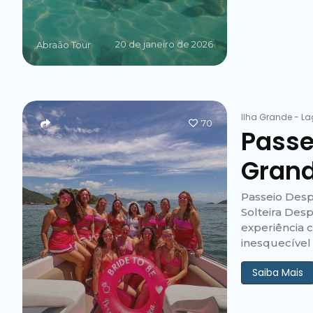
20 de janeiro de 2026
Abraão Tour
Ilha Grande
-
La
70
Passe
Gran
Passeio Desp
Solteira Des
experiência 
inesquecível
Saiba Mais