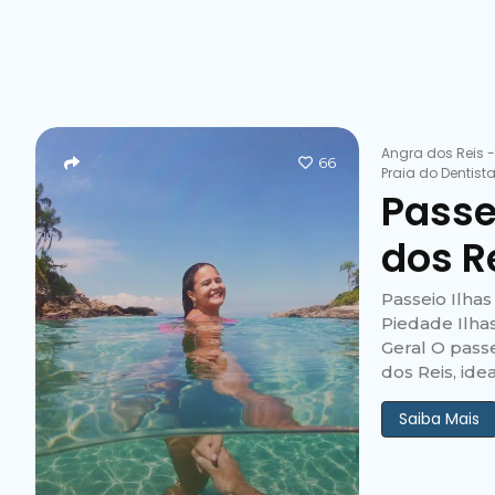
Angra dos Reis
66
Praia do Dentist
Passe
dos R
Passeio Ilhas
Piedade Ilhas
Geral O pass
dos Reis, ide
Saiba Mais