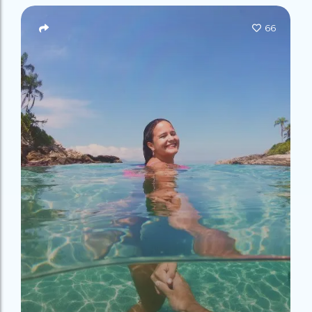
Campeão
no Saco do
Paradisíacas
Romântico
Céu
Gruta
no Saco do
66
do
Céu
Gruta
Acaiá
Despedida
do
de Solteira
Acaiá
Despedida
Lagoa
de Solteira
Azul de
Caipirinha
Lagoa
Escuna
Tour na
Azul de
Caipirinha
Ilha
Escuna
Tour na
Grande
Ilha
Grande
Passeio
Bate e
Passeio
Volta
Bate e
Rio x
Volta
Ilha
Rio x
Grande
Ilha
Grande