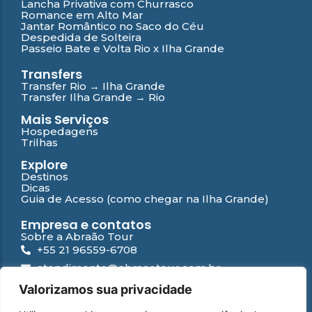
Lancha Privativa com Churrasco
Romance em Alto Mar
Jantar Romântico no Saco do Céu
Despedida de Solteira
Passeio Bate e Volta Rio x Ilha Grande
Transfers
Transfer Rio → Ilha Grande
Transfer Ilha Grande → Rio
Mais Serviços
Hospedagens
Trilhas
Explore
Destinos
Dicas
Guia de Acesso (como chegar na Ilha Grande)
Empresa e contatos
Sobre a Abraão Tour
+55 21 96559-6708
atendimento@abraaotour.com.br
Ilha Grande
Valorizamos sua privacidade
Suporte