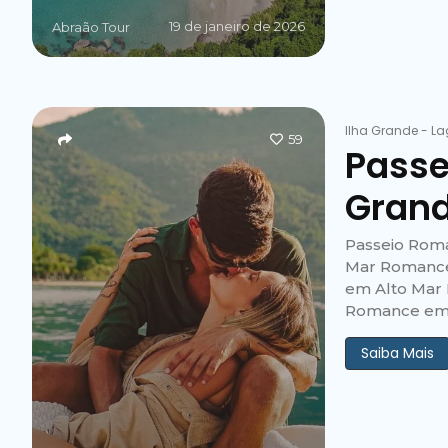
19 de janeiro de 2026
Abraão Tour
Ilha Grande
-
La
59
Passe
Gran
Passeio Rom
Mar Romance
em Alto Mar
Romance em.
Saiba Mais