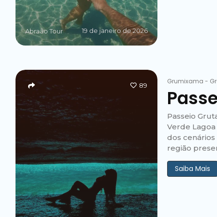
19 de janeiro de 2026
Abraão Tour
Grumixama
-
Gr
89
Passe
Passeio Grut
Verde Lagoa 
dos cenários
região preser
Saiba Mais