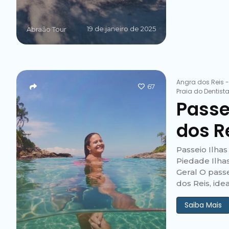
19 de janeiro de 2025
Abraão Tour
Angra dos Reis
67
Praia do Dentist
Passe
dos R
Passeio Ilhas
Piedade Ilhas
Geral O pass
dos Reis, ide
Saiba Mais