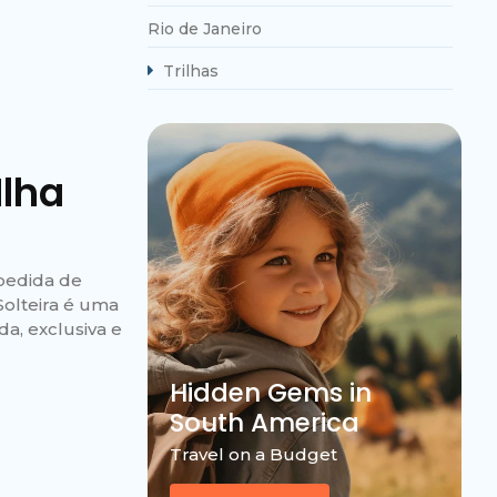
Rio de Janeiro
Trilhas
Ilha
spedida de
Solteira é uma
a, exclusiva e
Hidden Gems in
South America
Travel on a Budget