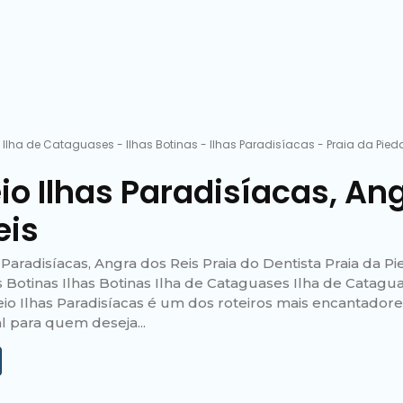
-
Ilha de Cataguases
-
Ilhas Botinas
-
Ilhas Paradisíacas
-
Praia da Pie
a
io Ilhas Paradisíacas, An
eis
 Paradisíacas, Angra dos Reis Praia do Dentista Praia da P
 Botinas Ilhas Botinas Ilha de Cataguases Ilha de Catagu
eio Ilhas Paradisíacas é um dos roteiros mais encantador
al para quem deseja...