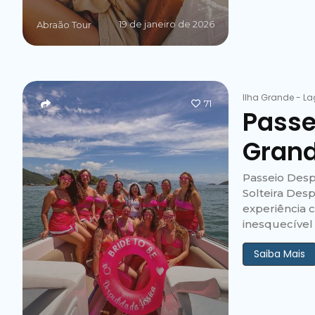
19 de janeiro de 2026
Abraão Tour
Ilha Grande
-
La
71
Passe
Gran
Passeio Desp
Solteira Des
experiência 
inesquecível
Saiba Mais