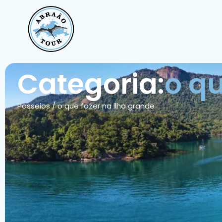
Categoria:
o qu
Passeios
/
o que fazer na ilha grande