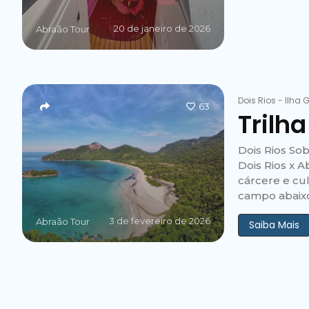
20 de janeiro de 2026
Abraão Tour
Dois Rios
-
Ilha 
63
Trilha
Dois Rios Sob
Dois Rios x A
cárcere e cul
campo abaixo.
3 de fevereiro de 2026
Abraão Tour
Saiba Mais