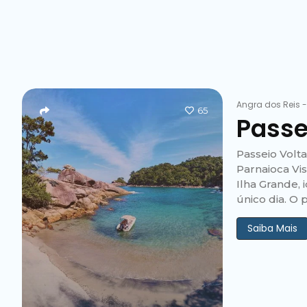
Angra dos Reis
65
Passei
Passeio Volt
Parnaioca Vis
Ilha Grande,
único dia. O 
Saiba Mais