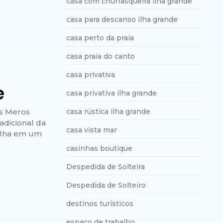
casa com churrasqueira ilha grande
casa para descanso ilha grande
casa perto da praia
casa praia do canto
casa privativa
e
casa privativa ilha grande
os Meros
casa rústica ilha grande
adicional da
casa vista mar
 ilha em um
casinhas boutique
Despedida de Solteira
Despedida de Solteiro
destinos turísticos
espaço de trabalho