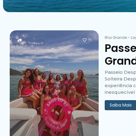
Ilha Grande
-
La
71
Passe
Gran
Passeio Desp
Solteira Des
experiência 
inesquecível
Saiba Mais