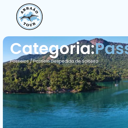
Categoria:
Pas
Passeios
/
Passeio Despedida de Solteira