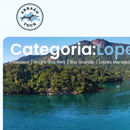
Categoria:
Lop
Passeios
/
Angra dos Reis
/
Ilha Grande
/
Lopes Mendes