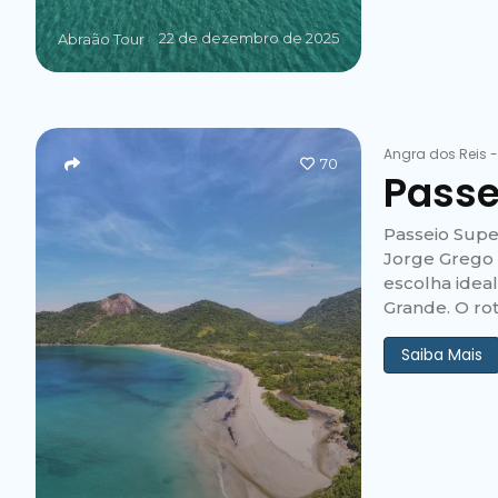
22 de dezembro de 2025
Abraão Tour
Angra dos Reis
70
Passe
Passeio Supe
Jorge Grego 
escolha idea
Grande. O rot
Saiba Mais