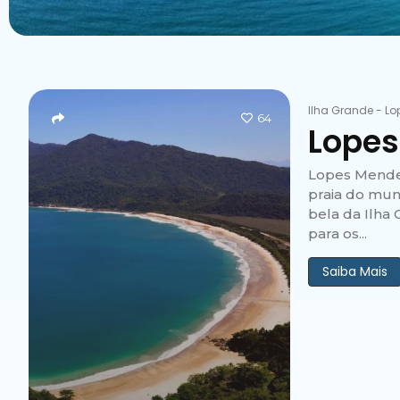
Ilha Grande
-
Lo
64
Lopes
Lopes Mendes
praia do mun
bela da Ilha
para os...
Saiba Mais