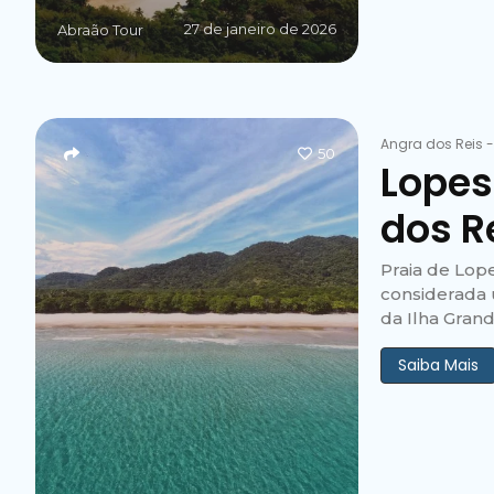
27 de janeiro de 2026
Abraão Tour
Angra dos Reis
50
Lopes
dos R
Praia de Lop
considerada 
da Ilha Grand
Saiba Mais