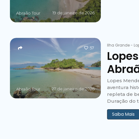
19 de janeiro de 2026
Abraão Tour
Ilha Grande
-
Lo
57
Lopes
Abra
Lopes Mende
aventura his
27 de janeiro de 2026
Abraão Tour
repleta de be
Duração do to
Saiba Mais