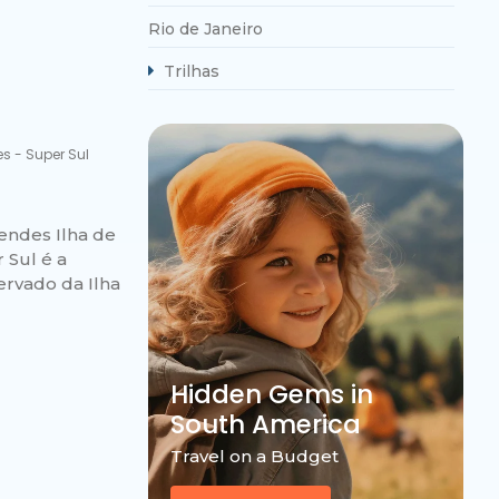
Rio de Janeiro
Trilhas
es
-
Super Sul
endes Ilha de
 Sul é a
ervado da Ilha
Hidden Gems in
South America
Travel on a Budget