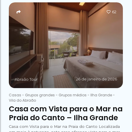
Campeão
no Saco do
Paradisíacas
Romântico
Céu
Gruta
no Saco do
62
do
Céu
Gruta
Acaiá
Despedida
do
de Solteira
Acaiá
Despedida
Lagoa
de Solteira
Azul de
Caipirinha
Lagoa
Escuna
Tour na
Azul de
Caipirinha
Ilha
Escuna
Tour na
Grande
Ilha
Grande
Passeio
Bate e
Passeio
Volta
Bate e
26 de janeiro de 2026
Rio x
Abraão Tour
Volta
Ilha
Rio x
Grande
Ilha
Casas
-
Grupos grandes
-
Grupos médios
-
Ilha Grande
-
Grande
Vila do Abraão
Casa com Vista para o Mar na
Praia do Canto – Ilha Grande
Casa com Vista para o Mar na Praia do Canto Localizada
em meio à natureza, esta casa oferece vista para o mar