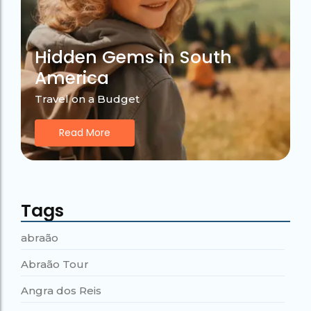
Hidden Gems in South
America
Travel on a Budget
Read More
Tags
abraão
Abraão Tour
Angra dos Reis