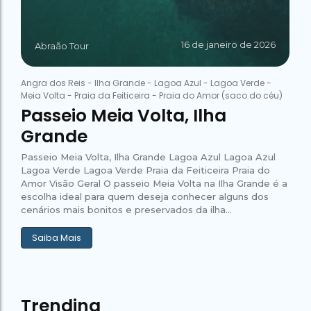
16 de janeiro de 2026
Abraão Tour
Angra dos Reis
-
Ilha Grande
-
Lagoa Azul
-
Lagoa Verde
-
Meia Volta
-
Praia da Feiticeira
-
Praia do Amor (saco do céu)
Passeio Meia Volta, Ilha
Grande
Passeio Meia Volta, Ilha Grande Lagoa Azul Lagoa Azul
Lagoa Verde Lagoa Verde Praia da Feiticeira Praia do
Amor Visão Geral O passeio Meia Volta na Ilha Grande é a
escolha ideal para quem deseja conhecer alguns dos
cenários mais bonitos e preservados da ilha...
Saiba Mais
Trending