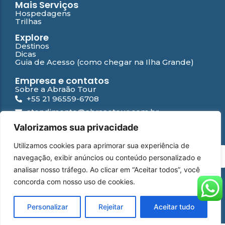
Mais Serviços
Hospedagens
Trilhas
Explore
Destinos
Dicas
Guia de Acesso (como chegar na Ilha Grande)
Empresa e contatos
Sobre a Abraão Tour
+55 21 96559-6708
atendimento@abraaotour.com.br
Ilha Grande
Valorizamos sua privacidade
Suporte
Utilizamos cookies para aprimorar sua experiência de
Contato
PT
navegação, exibir anúncios ou conteúdo personalizado e
Falar com especialista
Perguntas Frequentes
analisar nosso tráfego. Ao clicar em “Aceitar todos”, você
Política de privacidade
concorda com nosso uso de cookies.
WhatsApp
Instagram
Facebook
YouTube
© 2026 Abraão Tour | Desenvolvido por
Yamídia Internet
Personalizar
Rejeitar
Aceitar tudo