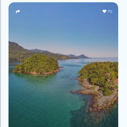
Campeão
no Saco do
Paradisíacas
Romântico
Céu
Gruta
no Saco do
70
do
Céu
Gruta
Acaiá
Despedida
do
de Solteira
Acaiá
Despedida
Lagoa
de Solteira
Azul de
Caipirinha
Lagoa
Escuna
Tour na
Azul de
Caipirinha
Ilha
Escuna
Tour na
Grande
Ilha
Grande
Passeio
Bate e
Passeio
Volta
Bate e
Rio x
Volta
Ilha
Rio x
Grande
Ilha
Grande