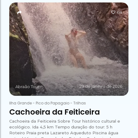
Campeão
no Saco do
Paradisíacas
Romântico
Céu
Gruta
no Saco do
68
do
Céu
Gruta
Acaiá
Despedida
do
de Solteira
Acaiá
Despedida
Lagoa
de Solteira
Azul de
Caipirinha
Lagoa
Escuna
Tour na
Azul de
Caipirinha
Ilha
Escuna
Tour na
Grande
Ilha
Grande
Passeio
Bate e
Passeio
Volta
Bate e
Rio x
Volta
29 de janeiro de 2026
Abraão Tour
Ilha
Rio x
Grande
Ilha
Grande
Ilha Grande
-
Pico do Papagaio
-
Trilhas
Cachoeira da Feiticeira
Cachoeira da Feiticeira Sobre Tour histórico cultural e
ecológico. Ida 4,5 km Tempo duração do tour: 5 h
Roteiro Praia preta Lazareto Aqueduto Piscina água