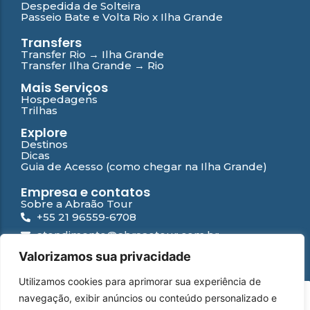
Despedida de Solteira
Passeio Bate e Volta Rio x Ilha Grande
Transfers
Transfer Rio → Ilha Grande
Transfer Ilha Grande → Rio
Mais Serviços
Hospedagens
Trilhas
Explore
Destinos
Dicas
Guia de Acesso (como chegar na Ilha Grande)
Empresa e contatos
Sobre a Abraão Tour
+55 21 96559-6708
atendimento@abraaotour.com.br
Ilha Grande
Valorizamos sua privacidade
Suporte
Utilizamos cookies para aprimorar sua experiência de
Contato
PT
navegação, exibir anúncios ou conteúdo personalizado e
Falar com especialista