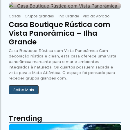
26 de janeiro de 2026
Abraão Tour
Campeão
no Saco do
Paradisíacas
Romântico
Céu
Gruta
no Saco do
59
do
Céu
Gruta
Casas
-
Grupos grandes
-
Ilha Grande
-
Vila do Abraão
Acaiá
Despedida
do
Casa Boutique Rústica com
de Solteira
Acaiá
Despedida
Lagoa
Vista Panorâmica – Ilha
de Solteira
Azul de
Caipirinha
Lagoa
Grande
Escuna
Tour na
Azul de
Caipirinha
Ilha
Escuna
Tour na
Casa Boutique Rústica com Vista Panorâmica Com
Grande
Ilha
decoração rústica e clean, esta casa oferece uma vista
Grande
panorâmica marcante para o mar e ambientes
Passeio
integrados à natureza. Os quartos possuem sacada e
Bate e
Passeio
vista para a Mata Atlântica. O espaço foi pensado para
Volta
Bate e
Rio x
receber grupos grandes com...
Volta
Ilha
Rio x
Grande
Ilha
Saiba Mais
Grande
Trending