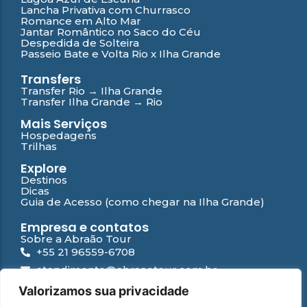
Lancha Privativa com Churrasco
Romance em Alto Mar
Jantar Romântico no Saco do Céu
Despedida de Solteira
Passeio Bate e Volta Rio x Ilha Grande
Transfers
Transfer Rio → Ilha Grande
Transfer Ilha Grande → Rio
Mais Serviços
Hospedagens
Trilhas
Explore
Destinos
Dicas
Guia de Acesso (como chegar na Ilha Grande)
Empresa e contatos
Sobre a Abraão Tour
+55 21 96559-6708
atendimento@abraaotour.com.br
Ilha Grande
Valorizamos sua privacidade