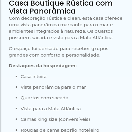
Casa Boutique Rústica com
Campeão
no Saco do
Paradisíacas
Romântico
Céu
Gruta
Vista Panorâmica
no Saco do
do
Céu
Gruta
Acaiá
Com decoração rústica e clean, esta casa oferece
Despedida
do
de Solteira
uma vista panorâmica marcante para o mar e
Acaiá
Despedida
ambientes integrados à natureza. Os quartos
Lagoa
de Solteira
Azul de
possuem sacada e vista para a Mata Atlântica.
Caipirinha
Lagoa
Escuna
Tour na
Azul de
Caipirinha
Ilha
Escuna
O espaço foi pensado para receber grupos
Tour na
Grande
Ilha
grandes com conforto e personalidade.
Grande
Passeio
Destaques da hospedagem:
Bate e
Passeio
Volta
Casa inteira
Bate e
Rio x
Volta
Ilha
Rio x
Vista panorâmica para o mar
Grande
Ilha
Grande
Quartos com sacada
Vista para a Mata Atlântica
Camas king size (conversíveis)
Roupas de cama padrão hoteleiro