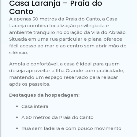
Casa Laranja – Praia do
Campeão
no Saco do
Paradisíacas
Romântico
Céu
Gruta
Canto
no Saco do
do
Céu
Gruta
Acaiá
A apenas 50 metros da Praia do Canto, a Casa
Despedida
do
de Solteira
Laranja combina localização privilegiada e
Acaiá
Despedida
ambiente tranquilo no coração da Vila do Abraão.
Lagoa
de Solteira
Azul de
Situada em uma rua particular e plana, oferece
Caipirinha
Lagoa
Escuna
Tour na
Azul de
fácil acesso ao mar e ao centro sem abrir mão do
Caipirinha
Ilha
Escuna
Tour na
silêncio.
Grande
Ilha
Grande
Ampla e confortável, a casa é ideal para quem
Passeio
deseja aproveitar a Ilha Grande com praticidade,
Bate e
Passeio
mantendo um espaço reservado para relaxar
Volta
Bate e
Rio x
após os passeios.
Volta
Ilha
Rio x
Grande
Ilha
Destaques da hospedagem:
Grande
Casa inteira
A 50 metros da Praia do Canto
Rua sem ladeira e com pouco movimento