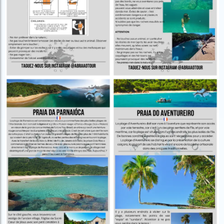
Campeão
no Saco do
Paradisíacas
Romântico
Céu
Gruta
no Saco do
do
Céu
Gruta
Acaiá
Despedida
do
de Solteira
Acaiá
Despedida
Lagoa
de Solteira
Azul de
Caipirinha
Lagoa
Escuna
Tour na
Azul de
Caipirinha
Ilha
Escuna
Tour na
Grande
Ilha
Grande
Passeio
Bate e
Passeio
Volta
Bate e
Rio x
Volta
Ilha
Rio x
Grande
Ilha
Grande