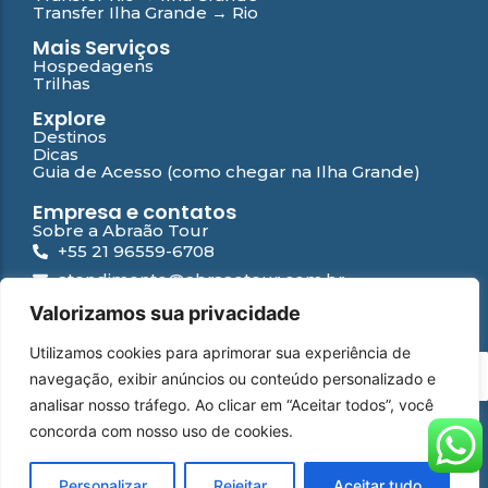
Transfer Ilha Grande → Rio
Mais Serviços
Hospedagens
Trilhas
Explore
Destinos
Dicas
Guia de Acesso (como chegar na Ilha Grande)
Empresa e contatos
Sobre a Abraão Tour
+55 21 96559-6708
atendimento@abraaotour.com.br
Ilha Grande
Valorizamos sua privacidade
Suporte
Utilizamos cookies para aprimorar sua experiência de
Contato
PT
navegação, exibir anúncios ou conteúdo personalizado e
Falar com especialista
Perguntas Frequentes
analisar nosso tráfego. Ao clicar em “Aceitar todos”, você
Política de privacidade
concorda com nosso uso de cookies.
WhatsApp
Instagram
Facebook
YouTube
© 2026 Abraão Tour | Desenvolvido por
Yamídia Internet
Personalizar
Rejeitar
Aceitar tudo