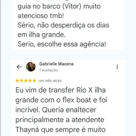
Campeão
no Saco do
Paradisíacas
Romântico
Céu
Gruta
no Saco do
do
Céu
Gruta
Acaiá
Despedida
do
de Solteira
Acaiá
Despedida
Lagoa
de Solteira
Azul de
Caipirinha
Lagoa
Escuna
Tour na
Azul de
Caipirinha
Ilha
Escuna
Tour na
Grande
Ilha
Grande
Passeio
Bate e
Passeio
Volta
Bate e
Rio x
Volta
Ilha
Rio x
Grande
Ilha
Grande