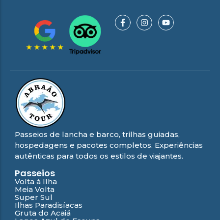
Campeão
no Saco do
Paradisíacas
Romântico
Céu
Gruta
no Saco do
do
Céu
Gruta
Acaiá
Despedida
do
de Solteira
Acaiá
Despedida
Lagoa
de Solteira
Azul de
Caipirinha
Lagoa
Escuna
Tour na
Azul de
Caipirinha
Ilha
Escuna
Tour na
Grande
Ilha
Grande
Passeio
Bate e
Passeio
Volta
Bate e
Rio x
Passeios de lancha e barco, trilhas guiadas,
Volta
Ilha
Rio x
hospedagens e pacotes completos. Experiências
Grande
Ilha
autênticas para todos os estilos de viajantes.
Grande
Passeios
Volta à Ilha
Meia Volta
Super Sul
Ilhas Paradisíacas
Gruta do Acaiá